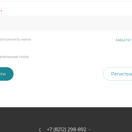
*
Запомнить меня
ЗАБЫЛИ 
ательные поля
ти
Регистр
+7 (8212) 298-892