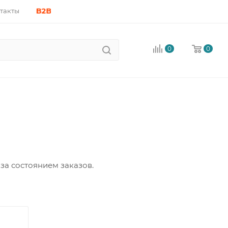
B2B
такты
0
0
за состоянием заказов.